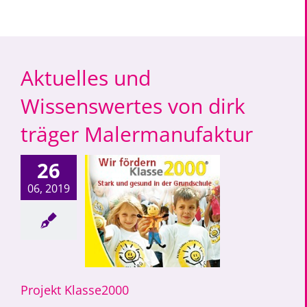
Aktuelles und
Wissenswertes von dirk
träger Malermanufaktur
26
06, 2019
ekt Klasse2000
Projekt Klasse2000