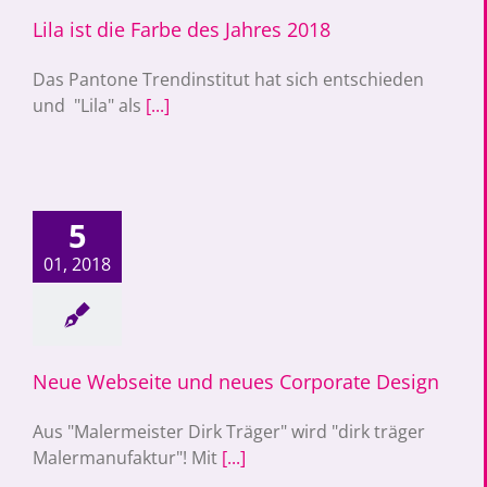
Lila ist die Farbe des Jahres 2018
Das Pantone Trendinstitut hat sich entschieden
und "Lila" als
[...]
bseite und neues
5
orate Design
01, 2018
Neue Webseite und neues Corporate Design
Aus "Malermeister Dirk Träger" wird "dirk träger
Malermanufaktur"! Mit
[...]