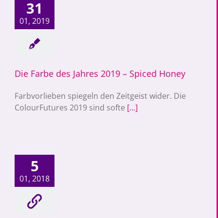
e des Jahres 2019
31
piced Honey
01, 2019
Die Farbe des Jahres 2019 – Spiced Honey
Farbvorlieben spiegeln den Zeitgeist wider. Die
ColourFutures 2019 sind softe
[...]
st die Farbe des
5
ahres 2018
01, 2018